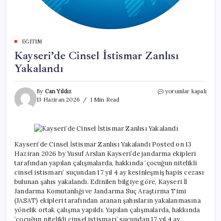
EĞITIM
Kayseri’de Cinsel İstismar Zanlısı
Yakalandı
Kayseri’de
By
Can Yıldız
yorumlar kapalı
Cinsel
13 Haziran 2026
1 Min Read
İstismar
Zanlısı
Yakalandı
için
Kayseri’de Cinsel İstismar Zanlısı Yakalandı Posted on 13
Haziran 2026 by Yusuf Arslan Kayseri’de jandarma ekipleri
tarafından yapılan çalışmalarda, hakkında ‘çocuğun nitelikli
cinsel istismarı’ suçundan 17 yıl 4 ay kesinleşmiş hapis cezası
bulunan şahıs yakalandı. Edinilen bilgiye göre, Kayseri İl
Jandarma Komutanlığı ve Jandarma Suç Araştırma Timi
(JASAT) ekipleri tarafından aranan şahısların yakalanmasına
yönelik ortak çalışma yapıldı. Yapılan çalışmalarda, hakkında
‘çocuğun nitelikli cinsel istismarı’ suçundan 17 yıl 4 ay