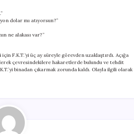
”
lyon dolar mı atıyorsun?”
ın ne alakası var?”
 için F.K.T.’yi üç ay süreyle görevden uzaklaştırdı. Açığa
derek çevresindekilere hakaretlerde bulundu ve tehdit
K.T.’yi binadan çıkarmak zorunda kaldı. Olayla ilgili olarak