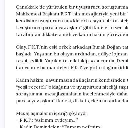
Çanakkale’de yürütülen bir uyuşturucu soruşturmas
Mahkemesi Başkanı F.K.T.’nin mesajlarıyla yeni bi
kendisine uyuşturucu maddeleri taşıyan bir taksici
Uyuşturucu parası yaz aşkım” gibi ifadelerin yer a
tarafından dikkate alındı ve kadın hakim görevden 
Olay, F.K.T.’nin eski erkek arkadaşı Burak Doğan 
başladı. Yaşanan bu olayın ardından, adliye lojman
tespit edildi. Yapılan teknik takip sonucunda, De
ifadesinde bu maddeleri F.K.T.’ye götürdüğünü iddi
Kadın hakim, savunmasında ilaçların kendisinden ta
“yeşil reçeteli” olduğunu ve uyuşturucu niteliği t
soruşturma, mesajlaşmaların incelenmesiyle daha 
parası yaz aşkım” ifadesi, dikkat çeken unsurlardan
Mesajlaşmaların içeriği şöyleydi:
– F.K.T.: “Aşkımm evdeyim…”
– Kadir Demirdelen: “Tamam nefesim.”