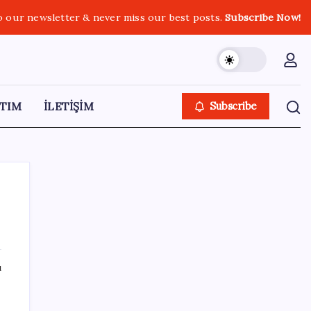
o our newsletter & never miss our best posts.
Subscribe Now!
TIM
İLETİŞİM
Subscribe
SON YAZILAR
ı
ASELSAN’dan 6 ayda 88.5 milyar TL ciro