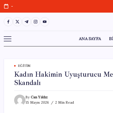
Skip
-
to
content
https://www.facebook.com/
https://twitter.com/
https://t.me/
https://www.instagram.com/
https://youtube.com/
ANA SAYFA
E
EĞITIM
Kadın Hakimin Uyuşturucu Mes
Skandalı
By
Can Yıldız
15 Mayıs 2026
2 Min Read