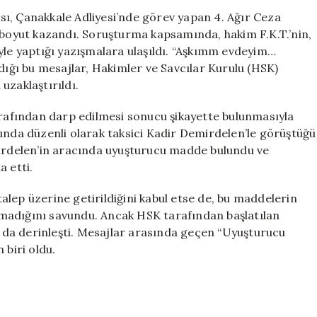
“Para
ı, Çanakkale Adliyesi’nde görev yapan 4. Ağır Ceza
Yaz
r boyut kazandı. Soruşturma kapsamında, hakim F.K.T.’nin,
Aşkımmm”
yle yaptığı yazışmalara ulaşıldı. “Aşkımm evdeyim…
Skandalı
ldığı bu mesajlar, Hakimler ve Savcılar Kurulu (HSK)
için
uzaklaştırıldı.
tarafından darp edilmesi sonucu şikayette bulunmasıyla
ında düzenli olarak taksici Kadir Demirdelen’le görüştüğü
mirdelen’in aracında uyuşturucu madde bulundu ve
a etti.
lep üzerine getirildiğini kabul etse de, bu maddelerin
aşımadığını savundu. Ancak HSK tarafından başlatılan
da derinleşti. Mesajlar arasında geçen “Uyuşturucu
 biri oldu.