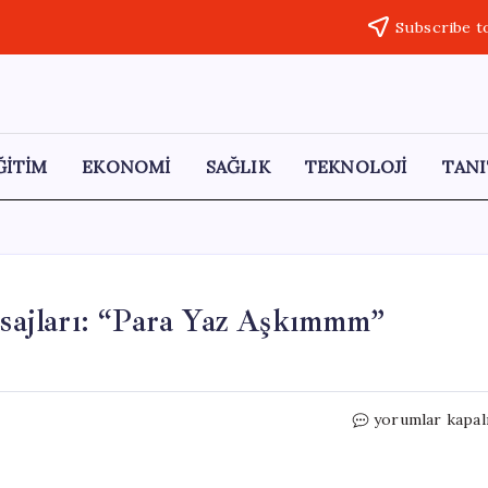
Subscribe t
ĞİTİM
EKONOMİ
SAĞLIK
TEKNOLOJİ
TANI
ajları: “Para Yaz Aşkımmm”
Kadın
yorumlar kapal
Hakimin
Uyuşturucu
Mesajları: