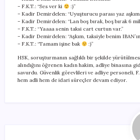
– F.K.T.: “Ses ver ki
:)”
– Kadir Demirdelen: “Uyuşturucu parası yaz aşkım.
– Kadir Demirdelen: “Lan boş bırak, boş bırak 6 mi
– F.K.T.: “Yaaaa senin taksi cart curtun var.”
– Kadir Demirdelen: “Aşkım, taksiyle benim IBAN’ım
– F.K.T.: “Tamam işine bak
:)”
HSK, soruşturmanın sağlıklı bir şekilde yürütülmesi
alındığını öğrenen kadın hakim, adliye binasına gi
savurdu. Güvenlik görevlileri ve adliye personeli, F.
hem adli hem de idari süreçler devam ediyor.