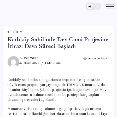
Skip
to
content
EĞITIM
Kadıköy Sahilinde Dev Cami Projesine
İtiraz: Dava Süreci Başladı
Kadıköy
By
Can Yıldız
yorumlar kapalı
Sahilinde
22 Nisan 2026
1 Min Read
Dev
Cami
Projesine
Kadıköy sahilindeki dolgu alanda inşa edilmesi planlanan
İtiraz:
büyük cami projesi, yargıya taşındı. TMMOB Mimarlar Odası
Dava
Süreci
İstanbul Büyükkent Şubesi, projenin iptali için dava açtı. Mayıs
Başladı
ayında temelin atılması beklenen bu projeye karşı açılan
için
davanın gerekçeleri açıklandı.
Mimarlar Odası, dolgu alanının geçmişte biyolojik arıtma
tesisi olarak kullanıldığını hatırlatarak, bu alanın kamusal kıyı