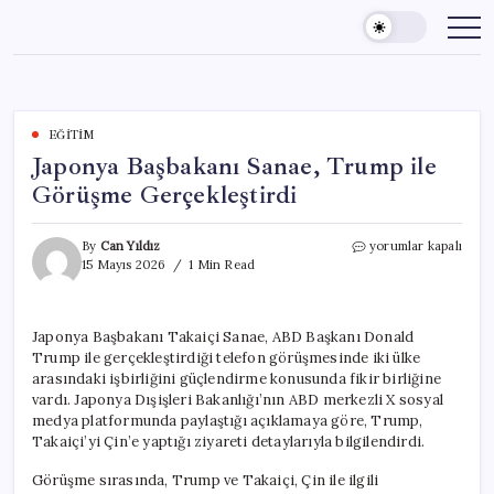
Skip
to
content
EĞITIM
Japonya Başbakanı Sanae, Trump ile
Görüşme Gerçekleştirdi
Japonya
By
Can Yıldız
yorumlar kapalı
Başbakanı
15 Mayıs 2026
1 Min Read
Sanae,
Trump
ile
Japonya Başbakanı Takaiçi Sanae, ABD Başkanı Donald
Görüşme
Trump ile gerçekleştirdiği telefon görüşmesinde iki ülke
Gerçekleştirdi
için
arasındaki işbirliğini güçlendirme konusunda fikir birliğine
vardı. Japonya Dışişleri Bakanlığı’nın ABD merkezli X sosyal
medya platformunda paylaştığı açıklamaya göre, Trump,
Takaiçi’yi Çin’e yaptığı ziyareti detaylarıyla bilgilendirdi.
Görüşme sırasında, Trump ve Takaiçi, Çin ile ilgili