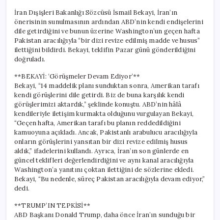
İran Dışişleri Bakanlığı Sözcüsü İsmail Bekayi, İran’ın
önerisinin sunulmasının ardından ABD’nin kendi endişelerini
dile getirdiğini ve bunun üzerine Washington’un geçen hafta
Pakistan aracılığıyla “bir dizi revize edilmiş madde ve husus”
ilettiğini bildirdi. Bekayi, teklifin Pazar günü gönderildiğini
doğruladı.
**BEKAYİ: ‘Görüşmeler Devam Ediyor’**
Bekayi, “14 maddelik planı sunduktan sonra, Amerikan tarafı
kendi görüşlerini dile getirdi. Biz de buna karşılık kendi
görüşlerimizi aktardık,” şeklinde konuştu. ABD’nin hâlâ
kendileriyle iletişim kurmakta olduğunu vurgulayan Bekayi,
“Geçen hafta, Amerikan tarafı bu planın reddedildiğini
kamuoyuna açıkladı. Ancak, Pakistanlı arabulucu aracılığıyla
onların görüşlerini yansıtan bir dizi revize edilmiş husus
aldık,” ifadelerini kullandı. Ayrıca, İran’ın son günlerde en
güncel teklifleri değerlendirdiğini ve aynı kanal aracılığıyla
Washington’a yanıtını çoktan ilettiğini de sözlerine ekledi.
Bekayi, “Bu nedenle, süreç Pakistan aracılığıyla devam ediyor,”
dedi.
**TRUMP’IN TEPKİSİ**
ABD Başkanı Donald Trump, daha önce İran’ın sunduğu bir