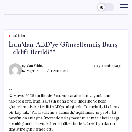
Skip
to
content
EĞITIM
İran’dan ABD’ye Güncellenmiş Barış
Teklifi İletildi**
İran’dan
By
Can Yıldız
yorumlar kapalı
ABD’ye
18 Mayıs 2026
1 Min Read
Güncellenmiş
Barış
Teklifi
**
İletildi**
18 Mayıs 2026 tarihinde Reuters tarafından yayımlanan
için
habere göre, İran, savaşın sona erdirilmesine yönelik
güncellenmiş bir teklifi ABD’ye ulaştırdı. Konuyla ilgili olarak
bir kaynak, “Fazla vaktimiz kalmadı,” açıklamasını yaptı. İki
tarafın da anlaşma üzerinde uzlaşmasının zaman alabileceği
sorulduğunda, kaynak, her iki ülkenin de “sürekli şartlarını
değiştirdiğini” ifade etti.