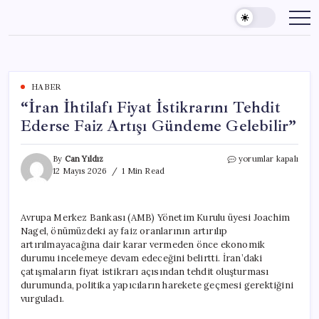
Skip
to
content
HABER
“İran İhtilafı Fiyat İstikrarını Tehdit
Ederse Faiz Artışı Gündeme Gelebilir”
“İran
By
Can Yıldız
yorumlar kapalı
İhtilafı
12 Mayıs 2026
1 Min Read
Fiyat
İstikrarını
Tehdit
Avrupa Merkez Bankası (AMB) Yönetim Kurulu üyesi Joachim
Ederse
Nagel, önümüzdeki ay faiz oranlarının artırılıp
Faiz
Artışı
artırılmayacağına dair karar vermeden önce ekonomik
Gündeme
durumu incelemeye devam edeceğini belirtti. İran’daki
Gelebilir”
çatışmaların fiyat istikrarı açısından tehdit oluşturması
için
durumunda, politika yapıcıların harekete geçmesi gerektiğini
vurguladı.