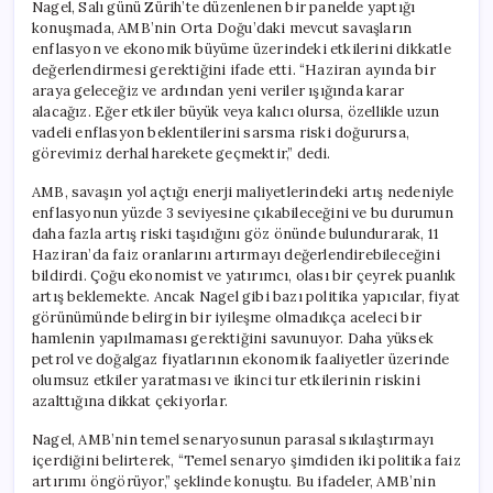
Nagel, Salı günü Zürih’te düzenlenen bir panelde yaptığı
konuşmada, AMB’nin Orta Doğu’daki mevcut savaşların
enflasyon ve ekonomik büyüme üzerindeki etkilerini dikkatle
değerlendirmesi gerektiğini ifade etti. “Haziran ayında bir
araya geleceğiz ve ardından yeni veriler ışığında karar
alacağız. Eğer etkiler büyük veya kalıcı olursa, özellikle uzun
vadeli enflasyon beklentilerini sarsma riski doğurursa,
görevimiz derhal harekete geçmektir,” dedi.
AMB, savaşın yol açtığı enerji maliyetlerindeki artış nedeniyle
enflasyonun yüzde 3 seviyesine çıkabileceğini ve bu durumun
daha fazla artış riski taşıdığını göz önünde bulundurarak, 11
Haziran’da faiz oranlarını artırmayı değerlendirebileceğini
bildirdi. Çoğu ekonomist ve yatırımcı, olası bir çeyrek puanlık
artış beklemekte. Ancak Nagel gibi bazı politika yapıcılar, fiyat
görünümünde belirgin bir iyileşme olmadıkça aceleci bir
hamlenin yapılmaması gerektiğini savunuyor. Daha yüksek
petrol ve doğalgaz fiyatlarının ekonomik faaliyetler üzerinde
olumsuz etkiler yaratması ve ikinci tur etkilerinin riskini
azalttığına dikkat çekiyorlar.
Nagel, AMB’nin temel senaryosunun parasal sıkılaştırmayı
içerdiğini belirterek, “Temel senaryo şimdiden iki politika faiz
artırımı öngörüyor,” şeklinde konuştu. Bu ifadeler, AMB’nin