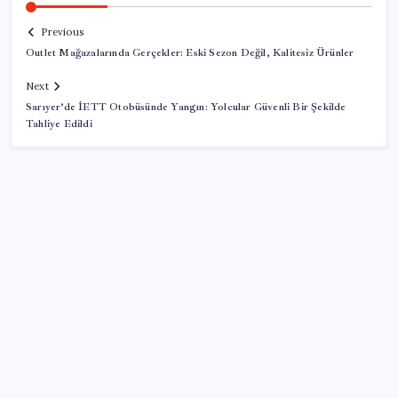
Previous
Outlet Mağazalarında Gerçekler: Eski Sezon Değil, Kalitesiz Ürünler
Next
Sarıyer’de İETT Otobüsünde Yangın: Yolcular Güvenli Bir Şekilde
Tahliye Edildi
SON YAZILAR
İran: Hürmüz’de anlaşma yakın ancak şartlar yerine
gelmeli