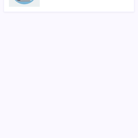
SON YAZILAR
İran: Hürmüz’de anlaşma yakın ancak şartlar yerine
gelmeli
Artık çalışan primi tazminata yansıyacak
Sürekli maddi sorun yaşayan insanların beyni daha
çabuk yaşlanabiliyor: ‘Beyin de yoruluyor’
Telif baskısı sonuç verdi: Suno şarkılarına dijital imza
geliyor