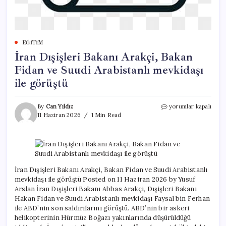
EĞITIM
İran Dışişleri Bakanı Arakçi, Bakan
Fidan ve Suudi Arabistanlı mevkidaşı
ile görüştü
İran
By
Can Yıldız
yorumlar kapalı
Dışişleri
11 Haziran 2026
1 Min Read
Bakanı
Arakçi,
Bakan
Fidan
ve
Suudi
İran Dışişleri Bakanı Arakçi, Bakan Fidan ve Suudi Arabistanlı
Arabistanlı
mevkidaşı ile görüştü Posted on 11 Haziran 2026 by Yusuf
mevkidaşı
Arslan İran Dışişleri Bakanı Abbas Arakçi, Dışişleri Bakanı
ile
Hakan Fidan ve Suudi Arabistanlı mevkidaşı Faysal bin Ferhan
görüştü
ile ABD’nin son saldırılarını görüştü. ABD’nin bir askeri
için
helikopterinin Hürmüz Boğazı yakınlarında düşürüldüğü