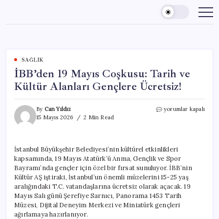
Skip
to
content
SAĞLIK
İBB’den 19 Mayıs Coşkusu: Tarih ve
Kültür Alanları Gençlere Ücretsiz!
İBB’den
By
Can Yıldız
yorumlar kapalı
19
15 Mayıs 2026
2 Min Read
Mayıs
Coşkusu:
Tarih
İstanbul Büyükşehir Belediyesi’nin kültürel etkinlikleri
ve
kapsamında, 19 Mayıs Atatürk’ü Anma, Gençlik ve Spor
Kültür
Alanları
Bayramı’nda gençler için özel bir fırsat sunuluyor. İBB’nin
Gençlere
Kültür AŞ iştiraki, İstanbul’un önemli müzelerini 15-25 yaş
Ücretsiz!
aralığındaki T.C. vatandaşlarına ücretsiz olarak açacak. 19
için
Mayıs Salı günü Şerefiye Sarnıcı, Panorama 1453 Tarih
Müzesi, Dijital Deneyim Merkezi ve Miniatürk gençleri
ağırlamaya hazırlanıyor.