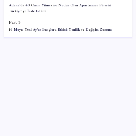
Adana’da 40 Canın Yitmesine Neden Olan Apartmanın Firarisi
Türkiye’ye İade Edildi
Next
16 Mayıs Yeni Ay’ın Burçlara Etkisi: Yenilik ve Değişim Zamanı
SON YAZILAR
İran: Hürmüz’de anlaşma yakın ancak şartlar yerine
gelmeli
Artık çalışan primi tazminata yansıyacak
Sürekli maddi sorun yaşayan insanların beyni daha