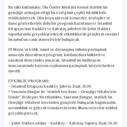
Bu yılki kutlamalar, Ulu Önder Mustafa Kemal Atatürk’ün
gençliğe armağan ettiği bu özel günü çeşitli etkinliklerle
renklendirecek. Gün boyu sürecek konserler, söyleşiler ve
dans gösterileriyle dolu bir program hazırlanıyor. İstanbul
Kitapçısı’nın Kadıköy ve Kabataş şubeleri ile Şehir Hatları
vapurlarında gerçekleştirilecek etkinliklerde gençlerin enerjisi
İstanbul’un canlı atmosferiyle buluşacak.
19 Mayıs’ın birlik, umut ve dayanışma ruhunu paylaşmak
amacıyla düzenlenen program, katılımcılara kültürel ve
sanatsal deneyimler sunacak. İstanbul’un muhteşem
manzarasında bayram coşkusunu paylaşmak isteyen herkes
davetli.
ETKİNLİK PROGRAMI:
– İstanbul Kitapçısı Kadıköy Şubesi, Saat: 15.00
* Yasemin Sungur ile “Atatürk’ten Sana – Gençliğe Hitabe’nin
İzinde” Söyleşisi: Bu etkinlikte, Yasemin Sungur, Atatürk’ün
Gençliğe Hitabesi üzerinden gençlerle buluşarak bağımsızlık,
sorumluluk ve gelecek temaları üzerine ilham verici bir sohbet
gerçekleştirecek.
– Şehir Hatları Adalar – Kadıköy – Kabataş Vapuru, Saat: 16.20