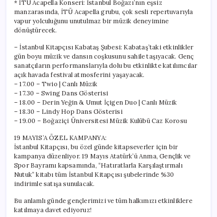
* İTÜ Acapella Konseri: İstanbul Boğazı’nın eşsiz
manzarasında, İTÜ Acapella grubu, çok sesli repertuvarıyla
vapur yolculuğunu unutulmaz bir müzik deneyimine
dönüştürecek.
– İstanbul Kitapçısı Kabataş Şubesi: Kabataş’taki etkinlikler
gün boyu müzik ve dansın coşkusunu sahile taşıyacak. Genç
sanatçıların performanslarıyla dolu bu etkinlikte katılımcılar
açık havada festival atmosferini yaşayacak.
– 17.00 – Twio | Canlı Müzik
– 17.30 – Swing Dans Gösterisi
– 18.00 – Derin Yeğin & Umut İçigen Duo | Canlı Müzik
– 18.30 – Lindy Hop Dans Gösterisi
– 19.00 – Boğaziçi Üniversitesi Müzik Kulübü Caz Korosu
19 MAYIS’A ÖZEL KAMPANYA:
İstanbul Kitapçısı, bu özel günde kitapseverler için bir
kampanya düzenliyor. 19 Mayıs Atatürk’ü Anma, Gençlik ve
Spor Bayramı kapsamında, “Hatıratlarla Karşılaştırmalı
Nutuk” kitabı tüm İstanbul Kitapçısı şubelerinde %30
indirimle satışa sunulacak.
Bu anlamlı günde gençlerimizi ve tüm halkımızı etkinliklere
katılmaya davet ediyoruz!