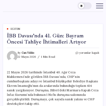
Skip
to
content
EĞITIM
İBB Davası’nda 41. Gün: Bayram
Öncesi Tahliye İhtimalleri Artıyor
İBB
By
Can Yıldız
yorumlar kapalı
Davası’nda
22 Mayıs 2026
1 Min Read
41.
Gün:
Bayram
22 Mayıs 2026 tarihinde İstanbul 40. Ağır Ceza
Öncesi
Mahkemesi’nde görülen İBB Davası’nda, CHP’nin
Tahliye
İhtimalleri
cumhurbaşkanı adayı ve İstanbul Büyükşehir Belediye Başkanı
Artıyor
Ekrem İmamoğlu’nun da aralarında bulunduğu toplam 414
için
sanık yargılanıyor. Duruşma, Silivri’deki Marmara Kapalı Ceza
İnfaz Kurumu’nda bulunan 1 No’lu duruşma salonunda
gerçekleştirildi. Duruşmayı, çok sayıda sanık yakını ve CHP
destekçileri takip etti.