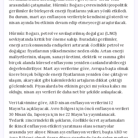
arasındaki çatışmalar, Hürmüz Boğazı çevresindeki jeopolitik
gerilimler ile birleşerek enerji fiyatlarını yukarı yönlü etkiledi.
Bu durum, mart ayı enflasyon verileriyle kendisini gösterdi ve
nisan ayında bu etkinin devam edip etmeyeceği araştırılacak.
Hürmüz Boğazı, petrol ve sıvılaştırılmış doğal gaz (LNG)
sevkiyatında kritik bir öneme sahip. Buradaki gerilimler,
enerji arzı konusunda endişeleri artırarak özellikle petrol ve
doğalgaz fiyatlarının yükselmesine neden oldu. Artan enerji
maliyetlerinin, ulaşım, sanayi üretimi, elektrik ve ısınma gibi
birçok alanda küresel enflasyonu yeniden canlandırabileceği
değerlendiriliyor. Mart ayı verilerine göre, Avrupa başta olmak
üzere birçok bölgede enerji fiyatlarının yeniden öne çıktığı ve
ulaşım, akaryakıt gibi kalemlerdeki artışların dikkat çektiği
gözlemlendi. Piyasalarda bu etkinin geçici mi yoksa kalıcı mı
olduğu, nisan ayı verileri ile daha net bir şekilde anlaşılacak.
Veri takvimine göre, ABD nisan enflasyon verilerini 12
Mayıs’ta açıklayacak. Avro Bölgesi için öncü enflasyon verileri
30 Nisan’da, Japonya için ise 22 Mayıs’ta yayımlanacak.
Tedarik zincirindeki ilk şokların, özellikle ücret ayarlamaları
ile ikincil enflasyon etkileri yaratması olası senaryolar
arasında yer alıyor. Nisan ayı enflasyon verileri, başta ABD ve
Avro Bölgesi olmak üzere dünya genelinde önde gelen merkez