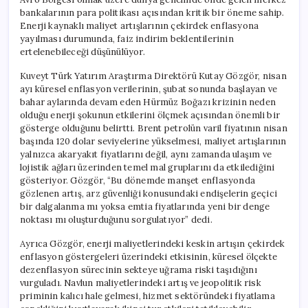
bankalarının para politikası açısından kritik bir öneme sahip.
Enerji kaynaklı maliyet artışlarının çekirdek enflasyona
yayılması durumunda, faiz indirim beklentilerinin
ertelenebileceği düşünülüyor.
Kuveyt Türk Yatırım Araştırma Direktörü Kutay Gözgör, nisan
ayı küresel enflasyon verilerinin, şubat sonunda başlayan ve
bahar aylarında devam eden Hürmüz Boğazı krizinin neden
olduğu enerji şokunun etkilerini ölçmek açısından önemli bir
gösterge olduğunu belirtti. Brent petrolün varil fiyatının nisan
başında 120 dolar seviyelerine yükselmesi, maliyet artışlarının
yalnızca akaryakıt fiyatlarını değil, aynı zamanda ulaşım ve
lojistik ağları üzerinden temel mal gruplarını da etkilediğini
gösteriyor. Gözgör, “Bu dönemde manşet enflasyonda
gözlenen artış, arz güvenliği konusundaki endişelerin geçici
bir dalgalanma mı yoksa emtia fiyatlarında yeni bir denge
noktası mı oluşturduğunu sorgulatıyor” dedi.
Ayrıca Gözgör, enerji maliyetlerindeki keskin artışın çekirdek
enflasyon göstergeleri üzerindeki etkisinin, küresel ölçekte
dezenflasyon sürecinin sekteye uğrama riski taşıdığını
vurguladı. Navlun maliyetlerindeki artış ve jeopolitik risk
priminin kalıcı hale gelmesi, hizmet sektöründeki fiyatlama