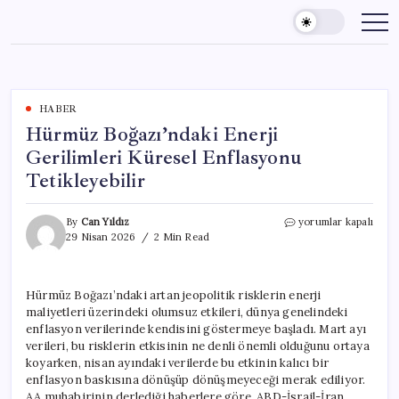
Skip
to
content
HABER
Hürmüz Boğazı’ndaki Enerji
Gerilimleri Küresel Enflasyonu
Tetikleyebilir
Hürmüz
By
Can Yıldız
yorumlar kapalı
Boğazı’ndaki
29 Nisan 2026
2 Min Read
Enerji
Gerilimleri
Küresel
Hürmüz Boğazı’ndaki artan jeopolitik risklerin enerji
Enflasyonu
maliyetleri üzerindeki olumsuz etkileri, dünya genelindeki
Tetikleyebilir
için
enflasyon verilerinde kendisini göstermeye başladı. Mart ayı
verileri, bu risklerin etkisinin ne denli önemli olduğunu ortaya
koyarken, nisan ayındaki verilerde bu etkinin kalıcı bir
enflasyon baskısına dönüşüp dönüşmeyeceği merak ediliyor.
AA muhabirinin derlediği haberlere göre, ABD-İsrail-İran