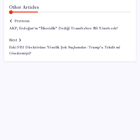
Other Articles
Previous
AKP, Erdoğan’ın “İlkesizlik” Dediği Transferlere Mi Yönelecek?
Next
Eski FBI Direktörüne Yönelik Şok Suçlamalar: Trump’a Tehdit mi
Göndermişti?
SON YAZILAR
BMW sürücülerini çileden çıkardı: Kontağı açan