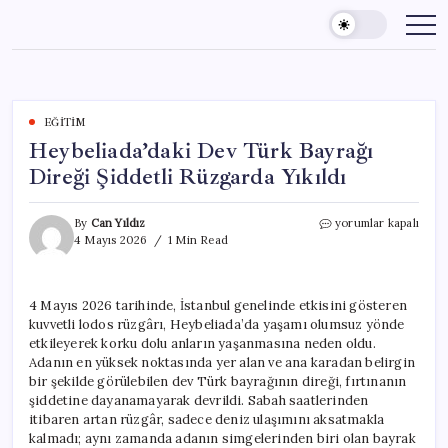
Skip
to
content
EĞITIM
Heybeliada’daki Dev Türk Bayrağı
Direği Şiddetli Rüzgarda Yıkıldı
Heybeliada’daki
By
Can Yıldız
yorumlar kapalı
Dev
4 Mayıs 2026
1 Min Read
Türk
Bayrağı
Direği
4 Mayıs 2026 tarihinde, İstanbul genelinde etkisini gösteren
Şiddetli
kuvvetli lodos rüzgârı, Heybeliada’da yaşamı olumsuz yönde
Rüzgarda
Yıkıldı
etkileyerek korku dolu anların yaşanmasına neden oldu.
için
Adanın en yüksek noktasında yer alan ve ana karadan belirgin
bir şekilde görülebilen dev Türk bayrağının direği, fırtınanın
şiddetine dayanamayarak devrildi. Sabah saatlerinden
itibaren artan rüzgâr, sadece deniz ulaşımını aksatmakla
kalmadı; aynı zamanda adanın simgelerinden biri olan bayrak