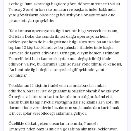
Terkoğlu’nun aktardığı bilgilere göre, dönemin Tunceli Valisi
Tuncay Sonel’in bazı korumaları ve başka isimler hakkında
yeni gözaltıların olabileceği belirtiliyor. Soruşturmada öne
çıkan detaylar şu şekilde:
“Söz konusu operasyonla ilgili net bir bilgi verecek olursam,
Gülistan Doku davasında ikinci dalga operasyonu hem
bekleniyor hem de bu doğrultuda bilgi alıyorum. Şu ana kadar
toplam 12 kişi tutuklandı ve bu şahıslar, ifadelerinde başka
isimlere de işaret ediyorlar. Örneğin, olayın hemen ardından
Tunceli’deki bazı kamera kayıtlarının değiştirildiği ifade
ediliyor. Valiye, bu durumla ilgili sorular yöneltilmiş ve kendisi,
‘Bu benimle ilgili değil, emniyetle ilgili’ şeklinde yanıt
vermiştir.”
Tutuklanan 12 kişinin ifadeleri arasında bazıları inkâr
edilirken, bazıları ise doğrulanmış bilgiler olarak öne çıkıyor.
Örneğin, vali bir sim kartını kendisinin aldığını kabul etti,
ancak bunu hangi niyetle yaptığına dair açıklamalar yaptı. Bu
durum, ifade verenlerin bazılarının suçlamalardan kurtulmak
için cevaplar verebileceği anlamına geliyor.
Özellikle dikkat çeken unsurlar arasında, Tunceli
Emniyeti’nden bazı isimlerin gözaltına alınması bekleniyor.