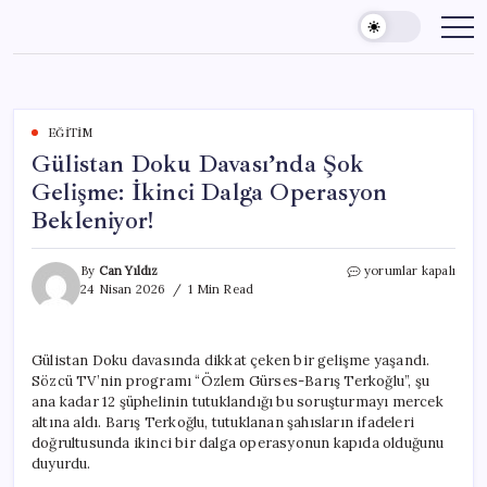
Skip
to
content
EĞITIM
Gülistan Doku Davası’nda Şok
Gelişme: İkinci Dalga Operasyon
Bekleniyor!
Gülistan
By
Can Yıldız
yorumlar kapalı
Doku
24 Nisan 2026
1 Min Read
Davası’nda
Şok
Gelişme:
Gülistan Doku davasında dikkat çeken bir gelişme yaşandı.
İkinci
Sözcü TV’nin programı “Özlem Gürses-Barış Terkoğlu”, şu
Dalga
Operasyon
ana kadar 12 şüphelinin tutuklandığı bu soruşturmayı mercek
Bekleniyor!
altına aldı. Barış Terkoğlu, tutuklanan şahısların ifadeleri
için
doğrultusunda ikinci bir dalga operasyonun kapıda olduğunu
duyurdu.