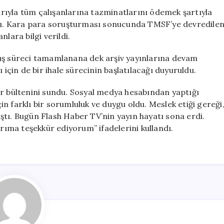
Hayatına
rıyla tüm çalışanlarına tazminatlarını ödemek şartıyla
Son
ladı. Kara para soruşturması sonucunda TMSF’ye devredile
Verdi:
lara bilgi verildi.
Ana
Haber
tış süreci tamamlanana dek arşiv yayınlarına devam
Spikeri
 için de bir ihale sürecinin başlatılacağı duyuruldu.
Kapanışı
Duyurdu
er bültenini sundu. Sosyal medya hesabından yaptığı
için
n farklı bir sorumluluk ve duygu oldu. Meslek etiği gereği
ştı. Bugün Flash Haber TV’nin yayın hayatı sona erdi.
ıma teşekkür ediyorum” ifadelerini kullandı.