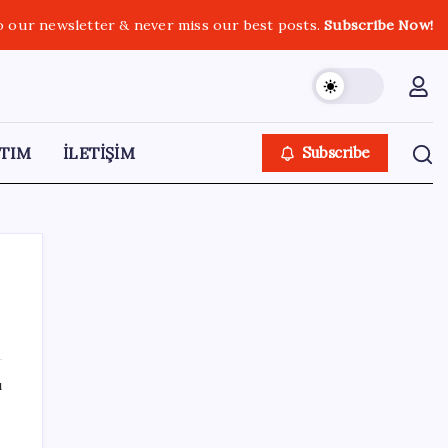
o our newsletter & never miss our best posts.
Subscribe Now!
TIM
İLETİŞİM
Subscribe
SON YAZILAR
ı
ASELSAN’dan 6 ayda 88.5 milyar TL ciro