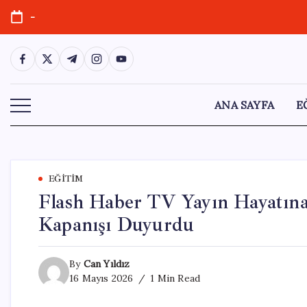
Skip
-
to
content
https://www.facebook.com/
https://twitter.com/
https://t.me/
https://www.instagram.com/
https://youtube.com/
ANA SAYFA
E
EĞITIM
Flash Haber TV Yayın Hayatına
Kapanışı Duyurdu
By
Can Yıldız
16 Mayıs 2026
1 Min Read