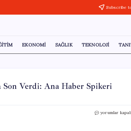
Subscribe t
ĞİTİM
EKONOMİ
SAĞLIK
TEKNOLOJİ
TANI
 Son Verdi: Ana Haber Spikeri
Flash
yorumlar kapal
Haber
TV
Yayın