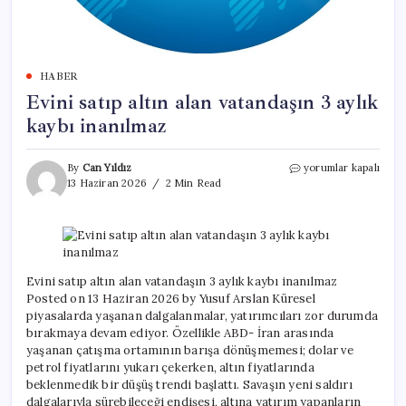
HABER
Evini satıp altın alan vatandaşın 3 aylık
kaybı inanılmaz
Evini
By
Can Yıldız
yorumlar kapalı
satıp
13 Haziran 2026
2 Min Read
altın
alan
vatandaşın
3
aylık
kaybı
Evini satıp altın alan vatandaşın 3 aylık kaybı inanılmaz
inanılmaz
Posted on 13 Haziran 2026 by Yusuf Arslan Küresel
için
piyasalarda yaşanan dalgalanmalar, yatırımcıları zor durumda
bırakmaya devam ediyor. Özellikle ABD- İran arasında
yaşanan çatışma ortamının barışa dönüşmemesi; dolar ve
petrol fiyatlarını yukarı çekerken, altın fiyatlarında
beklenmedik bir düşüş trendi başlattı. Savaşın yeni saldırı
dalgalarıyla sürebileceği endişesi, altına yatırım yapanların