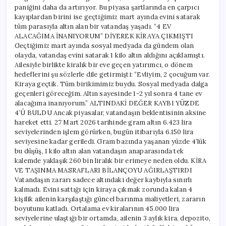
paniğini daha da artırıyor. Bu piyasa şartlarında en çarpıcı
kayıplardan birini ise geçtiğimiz mart ayında evini satarak
tüm parasıyla altın alan bir vatandaş yaşadı. “4 EV
ALACAĞIMA İNANIYORUM” DİYEREK KİRAYA ÇIKMIŞTI
Geçtiğimiz mart ayında sosyal medyada da gündem olan
olayda, vatandaş evini satarak 1 kilo altın aldığını açıklamıştı.
Ailesiyle birlikte kiralık bir eve geçen yatırımcı, o dönem
hedeflerini şu sözlerle dile getirmişti: “Evliyim, 2 çocuğum var.
Kiraya geçtik. Tüm birikimimiz buydu. Sosyal medyada dalga
geçenleri göreceğim. Altın sayesinde 1-2 yıl sonra 4 tane ev
alacağıma inanıyorum.” ALTINDAKİ DEĞER KAYBI YÜZDE
4’Ü BULDU Ancak piyasalar, vatandaşın beklentisinin aksine
hareket etti. 27 Mart 2026 tarihinde gram altın 6.423 lira
seviyelerinden işlem görürken, bugün itibarıyla 6.150 lira
seviyesine kadar geriledi. Gram bazında yaşanan yüzde 4’lük
bu düşüş, 1 kilo altın alan vatandaşın anaparasında tek
kalemde yaklaşık 260 bin liralık bir erimeye neden oldu. KİRA
VE TAŞINMA MASRAFLARI BİLANÇOYU AĞIRLAŞTIRDI
Vatandaşın zararı sadece altındaki değer kaybıyla sınırlı
kalmadı. Evini sattığı için kiraya çıkmak zorunda kalan 4
kişilik ailenin karşılaştığı güncel barınma maliyetleri, zararın
boyutunu katladı. Ortalama ev kiralarının 45.000 lira
seviyelerine ulaştığı bir ortamda, ailenin 3 aylık kira, depozito,