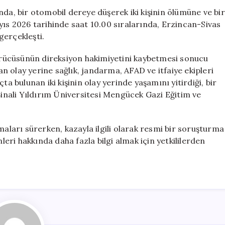
İki
nda, bir otomobil dereye düşerek iki kişinin ölümüne ve bir
Kişi
yıs 2026 tarihinde saat 10.00 sıralarında, Erzincan-Sivas
Hayatını
gerçekleşti.
Kaybetti,
Bir
sürücüsünün direksiyon hakimiyetini kaybetmesi sonucu
Kişi
 olay yerine sağlık, jandarma, AFAD ve itfaiye ekipleri
Ağır
ta bulunan iki kişinin olay yerinde yaşamını yitirdiği, bir
Yaralandı
 Binali Yıldırım Üniversitesi Mengücek Gazi Eğitim ve
için
maları sürerken, kazayla ilgili olarak resmi bir soruşturma
nleri hakkında daha fazla bilgi almak için yetkililerden