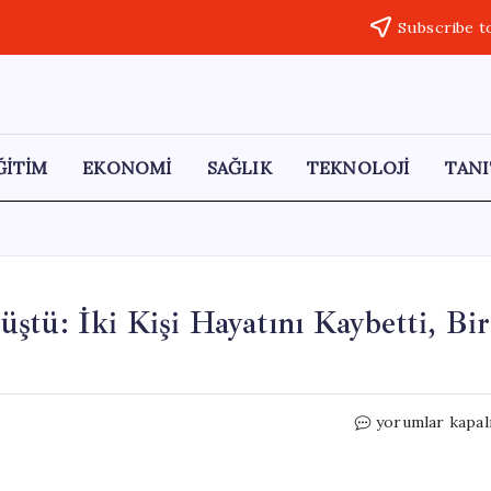
Subscribe t
ĞİTİM
EKONOMİ
SAĞLIK
TEKNOLOJİ
TANI
ştü: İki Kişi Hayatını Kaybetti, Bir
Erzincan’da
yorumlar kapal
Otomobil
Dereye
Düştü: