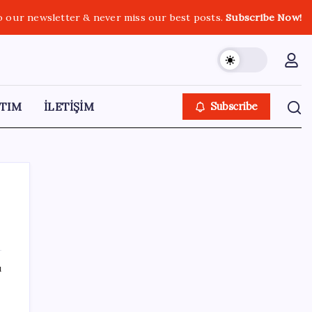
o our newsletter & never miss our best posts.
Subscribe Now!
TIM
İLETİŞİM
Subscribe
SON YAZILAR
ı
ASELSAN’dan 6 ayda 88.5 milyar TL ciro