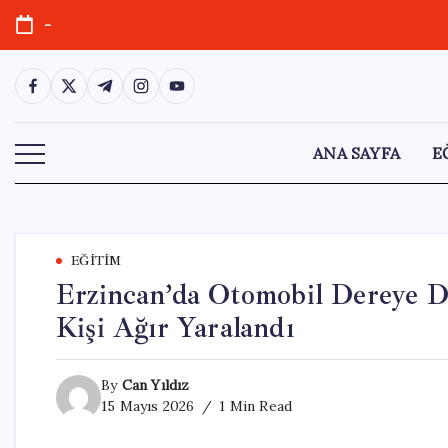
Skip
-
to
content
https://www.facebook.com/
https://twitter.com/
https://t.me/
https://www.instagram.com/
https://youtube.com/
ANA SAYFA
E
EĞITIM
Erzincan’da Otomobil Dereye Dü
Kişi Ağır Yaralandı
By
Can Yıldız
15 Mayıs 2026
1 Min Read