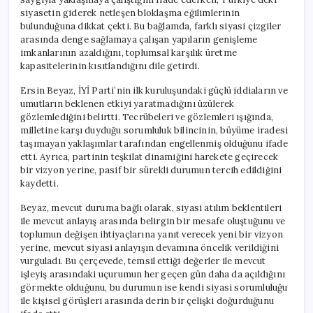
siyasetin giderek netleşen bloklaşma eğilimlerinin
bulunduğuna dikkat çekti. Bu bağlamda, farklı siyasi çizgiler
arasında denge sağlamaya çalışan yapıların genişleme
imkanlarının azaldığını, toplumsal karşılık üretme
kapasitelerinin kısıtlandığını dile getirdi.
Ersin Beyaz, İYİ Parti’nin ilk kuruluşundaki güçlü iddiaların ve
umutların beklenen etkiyi yaratmadığını üzülerek
gözlemlediğini belirtti. Tecrübeleri ve gözlemleri ışığında,
milletine karşı duyduğu sorumluluk bilincinin, büyüme iradesi
taşımayan yaklaşımlar tarafından engellenmiş olduğunu ifade
etti. Ayrıca, partinin teşkilat dinamiğini harekete geçirecek
bir vizyon yerine, pasif bir sürekli durumun tercih edildiğini
kaydetti.
Beyaz, mevcut duruma bağlı olarak, siyasi atılım beklentileri
ile mevcut anlayış arasında belirgin bir mesafe oluştuğunu ve
toplumun değişen ihtiyaçlarına yanıt verecek yeni bir vizyon
yerine, mevcut siyasi anlayışın devamına öncelik verildiğini
vurguladı. Bu çerçevede, temsil ettiği değerler ile mevcut
işleyiş arasındaki uçurumun her geçen gün daha da açıldığını
görmekte olduğunu, bu durumun ise kendi siyasi sorumluluğu
ile kişisel görüşleri arasında derin bir çelişki doğurduğunu