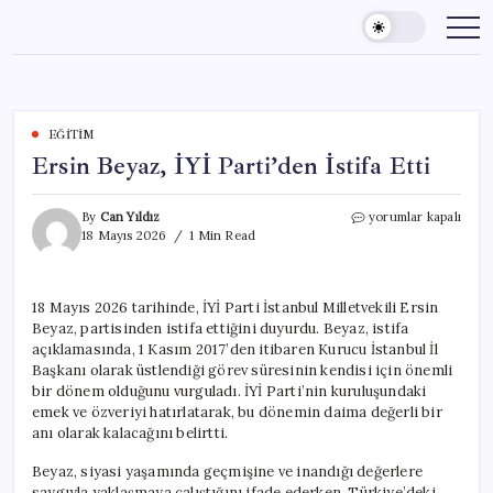
Skip
to
content
EĞITIM
Ersin Beyaz, İYİ Parti’den İstifa Etti
Ersin
By
Can Yıldız
yorumlar kapalı
Beyaz,
18 Mayıs 2026
1 Min Read
İYİ
Parti’den
İstifa
18 Mayıs 2026 tarihinde, İYİ Parti İstanbul Milletvekili Ersin
Etti
Beyaz, partisinden istifa ettiğini duyurdu. Beyaz, istifa
için
açıklamasında, 1 Kasım 2017’den itibaren Kurucu İstanbul İl
Başkanı olarak üstlendiği görev süresinin kendisi için önemli
bir dönem olduğunu vurguladı. İYİ Parti’nin kuruluşundaki
emek ve özveriyi hatırlatarak, bu dönemin daima değerli bir
anı olarak kalacağını belirtti.
Beyaz, siyasi yaşamında geçmişine ve inandığı değerlere
saygıyla yaklaşmaya çalıştığını ifade ederken, Türkiye’deki