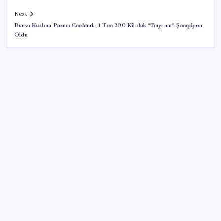
Next
Bursa Kurban Pazarı Canlandı: 1 Ton 200 Kiloluk “Bayram” Şampiyon
Oldu
SON YAZILAR
BMW sürücülerini çileden çıkardı: Kontağı açan
reklamla karşılaşıyor!
Batı Asya’da kriz ve yıkım, devlerde rekor kâr: Savaş
yine sermayeye yaradı
AKP’den açıklama geldi: ‘Çerçeve yasa’nın ayrıntıları