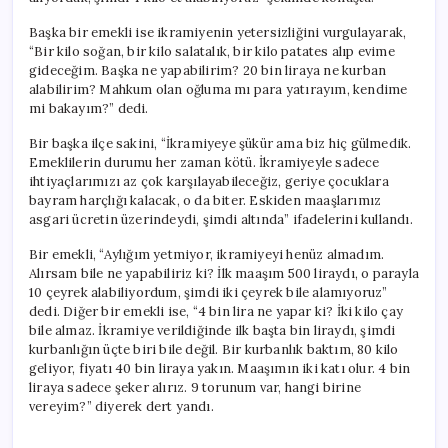
Başka bir emekli ise ikramiyenin yetersizliğini vurgulayarak,
“Bir kilo soğan, bir kilo salatalık, bir kilo patates alıp evime
gideceğim. Başka ne yapabilirim? 20 bin liraya ne kurban
alabilirim? Mahkum olan oğluma mı para yatırayım, kendime
mi bakayım?” dedi.
Bir başka ilçe sakini, “İkramiyeye şükür ama biz hiç gülmedik.
Emeklilerin durumu her zaman kötü. İkramiyeyle sadece
ihtiyaçlarımızı az çok karşılayabileceğiz, geriye çocuklara
bayram harçlığı kalacak, o da biter. Eskiden maaşlarımız
asgari ücretin üzerindeydi, şimdi altında” ifadelerini kullandı.
Bir emekli, “Aylığım yetmiyor, ikramiyeyi henüz almadım.
Alırsam bile ne yapabiliriz ki? İlk maaşım 500 liraydı, o parayla
10 çeyrek alabiliyordum, şimdi iki çeyrek bile alamıyoruz”
dedi. Diğer bir emekli ise, “4 bin lira ne yapar ki? İki kilo çay
bile almaz. İkramiye verildiğinde ilk başta bin liraydı, şimdi
kurbanlığın üçte biri bile değil. Bir kurbanlık baktım, 80 kilo
geliyor, fiyatı 40 bin liraya yakın. Maaşımın iki katı olur. 4 bin
liraya sadece şeker alırız. 9 torunum var, hangi birine
vereyim?” diyerek dert yandı.