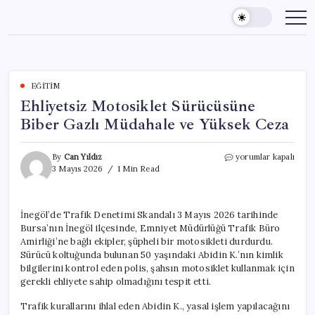
Skip
to
content
EĞITIM
Ehliyetsiz Motosiklet Sürücüsüne
Biber Gazlı Müdahale ve Yüksek Ceza
Ehliyetsiz
By
Can Yıldız
yorumlar kapalı
Motosiklet
3 Mayıs 2026
1 Min Read
Sürücüsüne
Biber
Gazlı
İnegöl’de Trafik Denetimi Skandalı 3 Mayıs 2026 tarihinde
Müdahale
Bursa’nın İnegöl ilçesinde, Emniyet Müdürlüğü Trafik Büro
ve
Yüksek
Amirliği’ne bağlı ekipler, şüpheli bir motosikleti durdurdu.
Ceza
Sürücü koltuğunda bulunan 50 yaşındaki Abidin K.’nın kimlik
için
bilgilerini kontrol eden polis, şahsın motosiklet kullanmak için
gerekli ehliyete sahip olmadığını tespit etti.
Trafik kurallarını ihlal eden Abidin K., yasal işlem yapılacağını