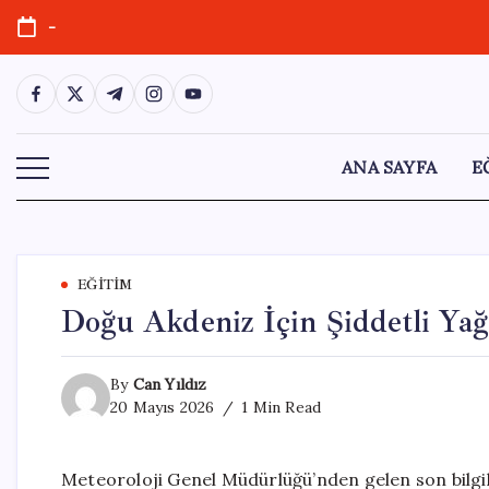
Skip
-
to
content
https://www.facebook.com/
https://twitter.com/
https://t.me/
https://www.instagram.com/
https://youtube.com/
ANA SAYFA
E
EĞITIM
Doğu Akdeniz İçin Şiddetli Yağı
By
Can Yıldız
20 Mayıs 2026
1 Min Read
Meteoroloji Genel Müdürlüğü’nden gelen son bilgi