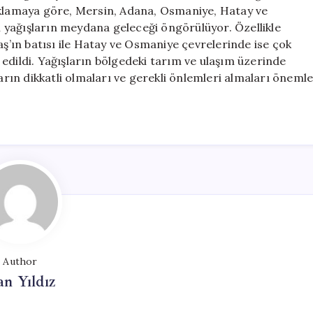
Geliyor
ıklamaya göre, Mersin, Adana, Osmaniye, Hatay ve
Olması
 yağışların meydana geleceği öngörülüyor. Özellikle
Uyarısı
’ın batısı ile Hatay ve Osmaniye çevrelerinde ise çok
için
de edildi. Yağışların bölgedeki tarım ve ulaşım üzerinde
ların dikkatli olmaları ve gerekli önlemleri almaları öneml
Author
n Yıldız