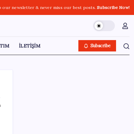
o our newsletter & never miss our best posts.
Subscribe Now!
TIM
İLETİŞİM
Subscribe
ı
SON YAZILAR
BMW sürücülerini çileden çıkardı: Kontağı
z
açan reklamla karşılaşıyor!