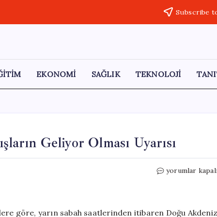
Subscribe t
ĞİTİM
EKONOMİ
SAĞLIK
TEKNOLOJİ
TANI
şların Geliyor Olması Uyarısı
Doğu
yorumlar kapal
Akdeniz
İçin
Şiddetli
Yağışların
lere göre, yarın sabah saatlerinden itibaren Doğu Akdeni