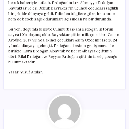
bebek haberiyle kutladı. Erdoğan’ın kızı Sümeyye Erdoğan
Üçüncü
Bayraktar ile eşi Selçuk Bayraktar’ın üçüncü çocukları sağlıklı
Çocuğu
bir şekilde dünyaya geldi. Edinilen bilgilere göre, hem anne
Dünyaya
Geldi
hem de bebek sağlık durumları açısından iyi bir durumda.
için
Bu yeni doğumla birlikte Cumhurbaşkanı Erdoğan’ın torun
sayısı 10’a ulaşmış oldu. Bayraktar çiftinin ilk çocukları Canan
Aybüke, 2017 yılında, ikinci çocukları Asım Özdemir ise 2024
yılında dünyaya gelmişti. Erdoğan ailesinin genişlemesi ile
birlikte, Esra Erdoğan Albayrak ve Berat Albayrak çiftinin
dört, Bilal Erdoğan ve Reyyan Erdoğan çiftinin ise üç çocuğu
bulunmaktadır.
Yazar: Yusuf Arslan