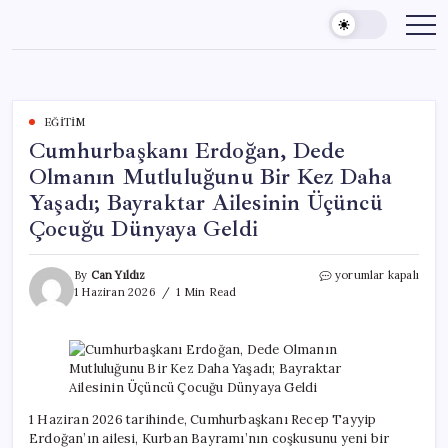
Skip
to
content
EĞITIM
Cumhurbaşkanı Erdoğan, Dede
Olmanın Mutluluğunu Bir Kez Daha
Yaşadı; Bayraktar Ailesinin Üçüncü
Çocuğu Dünyaya Geldi
Cumhurbaşkanı
By
Can Yıldız
yorumlar kapalı
Erdoğan,
1 Haziran 2026
1 Min Read
Dede
Olmanın
Mutluluğunu
Bir
Kez
Daha
Yaşadı;
1 Haziran 2026 tarihinde, Cumhurbaşkanı Recep Tayyip
Bayraktar
Erdoğan’ın ailesi, Kurban Bayramı’nın coşkusunu yeni bir
Ailesinin