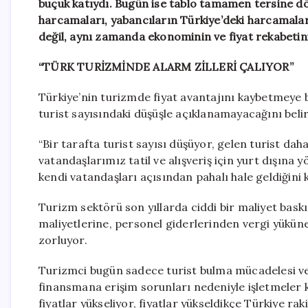
buçuk katıydı. Bugün ise tablo tamamen tersine dö
harcamaları, yabancıların Türkiye’deki harcamalar
değil, aynı zamanda ekonominin ve fiyat rekabetin
“TÜRK TURİZMİNDE ALARM ZİLLERİ ÇALIYOR”
Türkiye’nin turizmde fiyat avantajını kaybetmeye 
turist sayısındaki düşüşle açıklanamayacağını beli
“Bir tarafta turist sayısı düşüyor, gelen turist da
vatandaşlarımız tatil ve alışveriş için yurt dışına
kendi vatandaşları açısından pahalı hale geldiğini k
Turizm sektörü son yıllarda ciddi bir maliyet baskıs
maliyetlerine, personel giderlerinden vergi yükün
zorluyor.
Turizmci bugün sadece turist bulma mücadelesi ver
finansmana erişim sorunları nedeniyle işletmeler k
fiyatlar yükseliyor, fiyatlar yükseldikçe Türkiye r