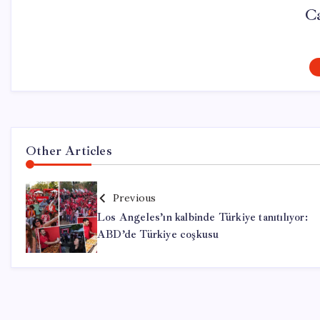
Ca
Other Articles
Previous
Los Angeles’ın kalbinde Türkiye tanıtılıyor:
ABD’de Türkiye coşkusu