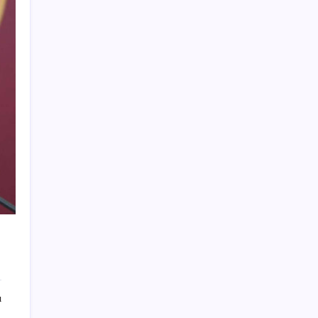
Türkiye, Suudi Arabistan ve Pakistan üçlü
savunma anlaşması imzaladı
Bakan Kacır: 23 yılda imalat sanayi katma
değerimizi 250 milyar doların üzerine
taşıdık
ABD ile ticaret gerilimine rağmen artış: Çin
malları tüm dünyayı sarıyor
PS5 Pro için PSSR 2.0 Güncellemesi Yolda:
Tüm Oyunlara Geliyor
MEB 2026-2027 ortaokul kayıtları ne zaman
başlıyor? Ortaokul kayıtları nasıl yapılır?
Meta’nın Yapay Zeka Modeli Dışarı Sızdı:
Siber Saldırı Oldu mu?
ASELSAN’dan 6 ayda 88.5 milyar TL ciro
BMW sürücülerini çileden çıkardı: Kontağı
ı
açan reklamla karşılaşıyor!