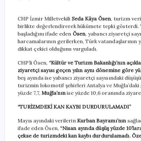
CHP İzmir Milletvekili
Seda Kâya Ösen
, turizm ver
birlikte değerlendirerek hükümete tepki gösterdi
başladığını ifade eden
Ösen
, yabancı ziyaretçi say
harcamalarının gerilerken, Türk vatandaşlarının y
dikkat çekici olduğunu vurguladı.
CHP’li Ösen,
“Kültür ve Turizm Bakanlığı’nın açıkl
ziyaretçi sayısı geçen yılın aynı dönemine göre yü
beş ayında ise yabancı ziyaretçi sayısındaki düşüşü
turizmin lokomotif şehirleri Antalya ve Muğla’daki
yüzde 7,7,
Muğla’nın
ise yüzde 10,6 oranında ziyaretç
“TURİZMDEKİ KAN KAYBI DURDURULAMADI”
Mayıs ayındaki verilerin
Kurban Bayramı’nın
sağlad
ifade eden Ösen,
“Nisan ayında düşüş yüzde 10’lara
çekse de turizmdeki kan kaybı durdurulamadı. Özell