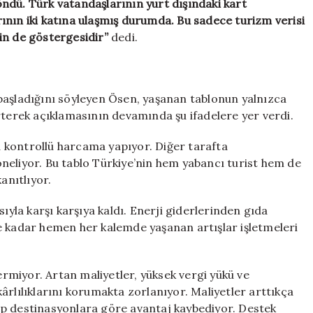
ndü. Türk vatandaşlarının yurt dışındaki kart
ının iki katına ulaşmış durumda. Bu sadece turizm verisi
in de göstergesidir”
dedi.
başladığını söyleyen Ösen, yaşanan tablonun yalnızca
rterek açıklamasının devamında şu ifadelere yer verdi.
ha kontrollü harcama yapıyor. Diğer tarafta
 yöneliyor. Bu tablo Türkiye’nin hem yabancı turist hem de
anıtlıyor.
ıyla karşı karşıya kaldı. Enerji giderlerinden gıda
e kadar hemen her kalemde yaşanan artışlar işletmeleri
miyor. Artan maliyetler, yüksek vergi yükü ve
ârlılıklarını korumakta zorlanıyor. Maliyetler arttıkça
akip destinasyonlara göre avantaj kaybediyor. Destek