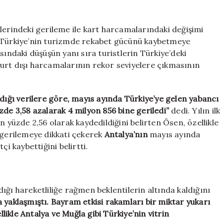
Turist
azalıyor
vatandaşın
ilerindeki gerileme ile kart harcamalarındaki değişimi
rotası
. Türkiye’nin turizmde rekabet gücünü kaybetmeye
yurt
ısındaki düşüşün yanı sıra turistlerin Türkiye’deki
dışına
urt dışı harcamalarının rekor seviyelere çıkmasının
dönüyor
için
adığı verilere göre, mayıs ayında Türkiye’ye gelen yabancı
zde 3,58 azalarak 4 milyon 856 bine geriledi”
dedi. Yılın ilk
n yüzde 2,56 olarak kaydedildiğini belirten Ösen, özellikle
 gerilemeye dikkati çekerek
Antalya’nın
mayıs ayında
i kaybettiğini belirtti.
ığı hareketliliğe rağmen beklentilerin altında kaldığını
 yaklaşmıştı. Bayram etkisi rakamları bir miktar yukarı
ikle Antalya ve Muğla gibi Türkiye’nin vitrin