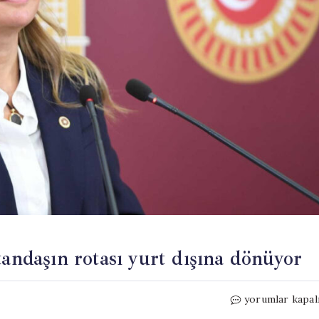
tandaşın rotası yurt dışına dönüyor
CHP’li
yorumlar kapal
Ösen: