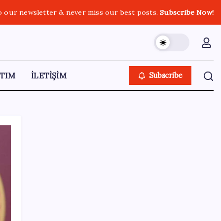
o our newsletter & never miss our best posts.
Subscribe Now!
TIM
İLETİŞİM
Subscribe
SON YAZILAR
Meta’ya çocuk güvenliği davasında 567
milyon dolar ceza