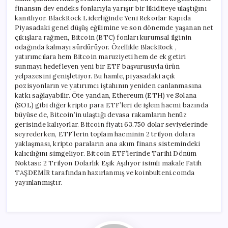
finansın dev endeks fonlarıyla yarışır bir likiditeye ulaştığını
kanıtlıyor. BlackRock Liderliğinde Yeni Rekorlar Kapıda
Piyasadaki genel düşüş eğilimine ve son dönemde yaşanan net
çıkışlara rağmen, Bitcoin (BTC) fonları kurumsal ilginin
odağında kalmayı sürdürüyor. Özellikle BlackRock ,
yatırımcılara hem Bitcoin maruziyeti hem de ek getiri
sunmayı hedefleyen yeni bir ETF başvurusuyla ürün
yelpazesini genişletiyor. Bu hamle, piyasadaki açık
pozisyonların ve yatırımcı iştahının yeniden canlanmasına
katkı sağlayabilir. Öte yandan, Ethereum (ETH) ve Solana
(SOL) gibi diğer kripto para ETF’leri de işlem hacmi bazında
büyüse de, Bitcoin’in ulaştığı devasa rakamların henüz
gerisinde kalıyorlar. Bitcoin fiyatı 63.750 dolar seviyelerinde
seyrederken, ETF’lerin toplam hacminin 2 trilyon dolara
yaklaşması, kripto paraların ana akım finans sistemindeki
kalıcılığını simgeliyor. Bitcoin ETF’lerinde Tarihi Dönüm
Noktası: 2 Trilyon Dolarlık Eşik Aşılıyor isimli makale Fatih
TAŞDEMİR tarafından hazırlanmış ve koinbulteni.comda
yayınlanmıştır.