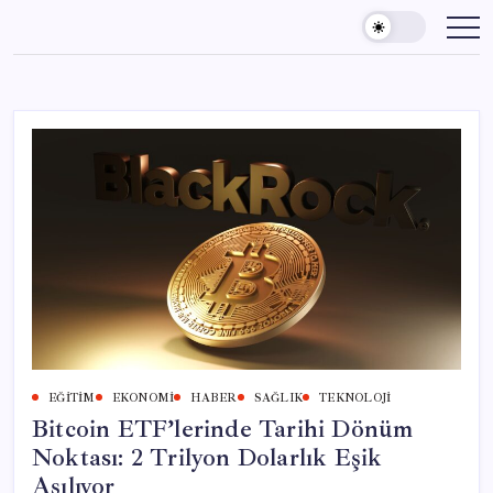
Skip
to
content
EĞITIM
EKONOMI
HABER
SAĞLIK
TEKNOLOJI
Bitcoin ETF’lerinde Tarihi Dönüm
Noktası: 2 Trilyon Dolarlık Eşik
Aşılıyor