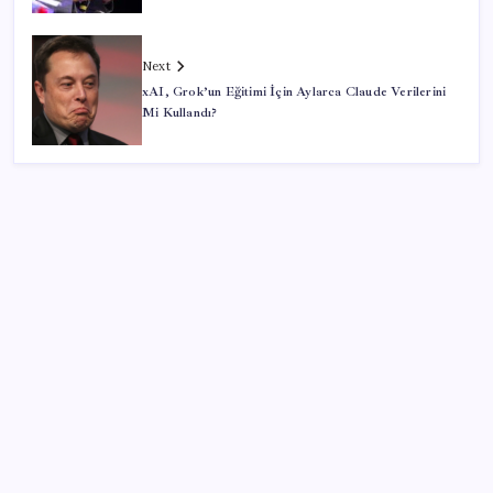
Next
xAI, Grok’un Eğitimi İçin Aylarca Claude Verilerini
Mi Kullandı?
SON YAZILAR
Telif baskısı sonuç verdi: Suno şarkılarına dijital imza
geliyor
Google Maps’e büyük değişiklik: Oteli bulacak, yemeği