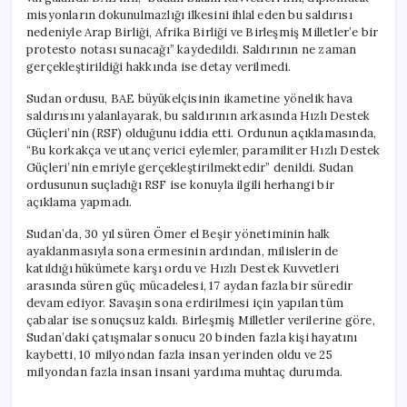
misyonların dokunulmazlığı ilkesini ihlal eden bu saldırısı
nedeniyle Arap Birliği, Afrika Birliği ve Birleşmiş Milletler’e bir
protesto notası sunacağı” kaydedildi. Saldırının ne zaman
gerçekleştirildiği hakkında ise detay verilmedi.
Sudan ordusu, BAE büyükelçisinin ikametine yönelik hava
saldırısını yalanlayarak, bu saldırının arkasında Hızlı Destek
Güçleri’nin (RSF) olduğunu iddia etti. Ordunun açıklamasında,
“Bu korkakça ve utanç verici eylemler, paramiliter Hızlı Destek
Güçleri’nin emriyle gerçekleştirilmektedir” denildi. Sudan
ordusunun suçladığı RSF ise konuyla ilgili herhangi bir
açıklama yapmadı.
Sudan’da, 30 yıl süren Ömer el Beşir yönetiminin halk
ayaklanmasıyla sona ermesinin ardından, milislerin de
katıldığı hükümete karşı ordu ve Hızlı Destek Kuvvetleri
arasında süren güç mücadelesi, 17 aydan fazla bir süredir
devam ediyor. Savaşın sona erdirilmesi için yapılan tüm
çabalar ise sonuçsuz kaldı. Birleşmiş Milletler verilerine göre,
Sudan’daki çatışmalar sonucu 20 binden fazla kişi hayatını
kaybetti, 10 milyondan fazla insan yerinden oldu ve 25
milyondan fazla insan insani yardıma muhtaç durumda.