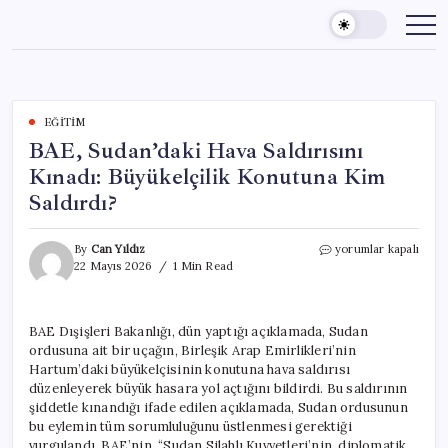
Skip
to
content
EĞITIM
BAE, Sudan’daki Hava Saldırısını
Kınadı: Büyükelçilik Konutuna Kim
Saldırdı?
BAE,
By
Can Yıldız
yorumlar kapalı
Sudan’daki
22 Mayıs 2026
1 Min Read
Hava
Saldırısını
Kınadı:
BAE Dışişleri Bakanlığı, dün yaptığı açıklamada, Sudan
Büyükelçilik
ordusuna ait bir uçağın, Birleşik Arap Emirlikleri’nin
Konutuna
Kim
Hartum’daki büyükelçisinin konutuna hava saldırısı
Saldırdı?
düzenleyerek büyük hasara yol açtığını bildirdi. Bu saldırının
için
şiddetle kınandığı ifade edilen açıklamada, Sudan ordusunun
bu eylemin tüm sorumluluğunu üstlenmesi gerektiği
vurgulandı. BAE’nin, “Sudan Silahlı Kuvvetleri’nin, diplomatik