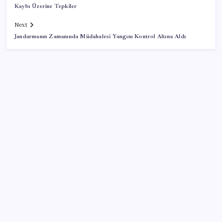
Kaybı Üzerine Tepkiler
Next
Jandarmanın Zamanında Müdahalesi Yangını Kontrol Altına Aldı
SON YAZILAR
İran: Hürmüz’de anlaşma yakın ancak şartlar yerine
gelmeli
Artık çalışan primi tazminata yansıyacak
Sürekli maddi sorun yaşayan insanların beyni daha
çabuk yaşlanabiliyor: ‘Beyin de yoruluyor’