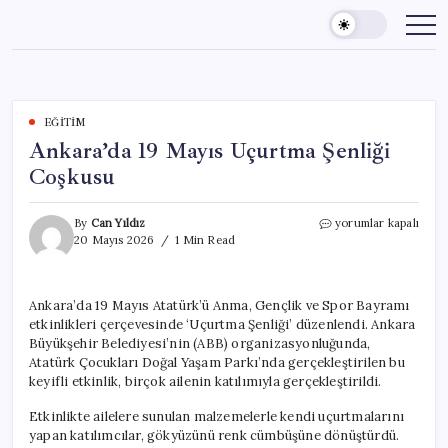
Skip
to
content
EĞITIM
Ankara’da 19 Mayıs Uçurtma Şenliği
Coşkusu
Ankara’da
By
Can Yıldız
yorumlar kapalı
19
20 Mayıs 2026
1 Min Read
Mayıs
Uçurtma
Şenliği
Ankara’da 19 Mayıs Atatürk’ü Anma, Gençlik ve Spor Bayramı
Coşkusu
etkinlikleri çerçevesinde ‘Uçurtma Şenliği’ düzenlendi. Ankara
için
Büyükşehir Belediyesi’nin (ABB) organizasyonluğunda,
Atatürk Çocukları Doğal Yaşam Parkı’nda gerçekleştirilen bu
keyifli etkinlik, birçok ailenin katılımıyla gerçekleştirildi.
Etkinlikte ailelere sunulan malzemelerle kendi uçurtmalarını
yapan katılımcılar, gökyüzünü renk cümbüşüne dönüştürdü.