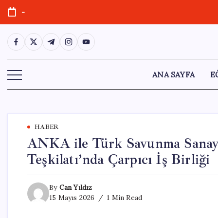
Skip
-
to
content
https://www.facebook.com/
https://twitter.com/
https://t.me/
https://www.instagram.com/
https://youtube.com/
ANA SAYFA
E
HABER
ANKA ile Türk Savunma Sanayi 
Teşkilatı’nda Çarpıcı İş Birliği
By
Can Yıldız
15 Mayıs 2026
1 Min Read