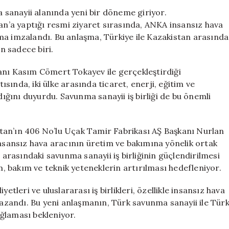
Sanayi
a sanayii alanında yeni bir döneme giriyor.
Tarih
’a yaptığı resmi ziyaret sırasında, ANKA insansız hava
Yazıyor:
ma imzalandı. Bu anlaşma, Türkiye ile Kazakistan arasında
Türk
n sadece biri.
Devletleri
Teşkilatı’nda
ı Kasım Cömert Tokayev ile gerçekleştirdiği
Çarpıcı
ında, iki ülke arasında ticaret, enerji, eğitim ve
İş
dığını duyurdu. Savunma sanayii iş birliği de bu önemli
Birliği
için
tan’ın 406 No’lu Uçak Tamir Fabrikası AŞ Başkanı Nurlan
sansız hava aracının üretim ve bakımına yönelik ortak
e arasındaki savunma sanayii iş birliğinin güçlendirilmesi
 bakım ve teknik yeteneklerin artırılması hedefleniyor.
etleri ve uluslararası iş birlikleri, özellikle insansız hava
zandı. Bu yeni anlaşmanın, Türk savunma sanayii ile Tür
sağlaması bekleniyor.