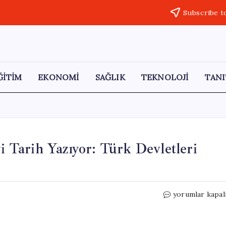
Subscribe t
ĞİTİM
EKONOMİ
SAĞLIK
TEKNOLOJİ
TANI
Tarih Yazıyor: Türk Devletleri
ANKA
yorumlar kapal
ile
Türk
Savunma