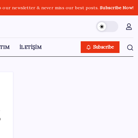
o our newsletter & never miss our best posts.
Subscribe Now!
TIM
İLETİŞİM
Subscribe
SON YAZILAR
ı
ASELSAN’dan 6 ayda 88.5 milyar TL ciro