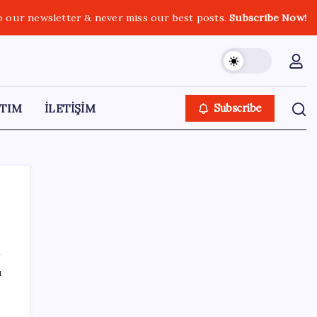
o our newsletter & never miss our best posts.
Subscribe Now!
TIM
İLETİŞİM
Subscribe
SON YAZILAR
ı
ASELSAN’dan 6 ayda 88.5 milyar TL ciro