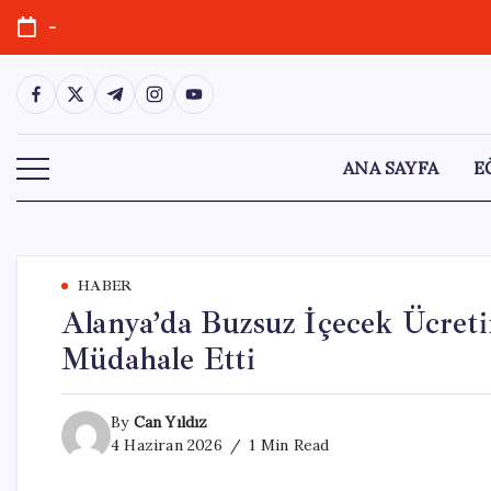
Skip
-
to
content
https://www.facebook.com/
https://twitter.com/
https://t.me/
https://www.instagram.com/
https://youtube.com/
ANA SAYFA
E
HABER
Alanya’da Buzsuz İçecek Ücreti
Müdahale Etti
By
Can Yıldız
4 Haziran 2026
1 Min Read