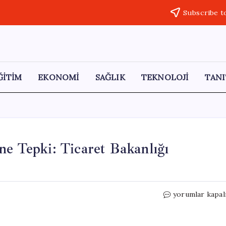
Subscribe t
ĞİTİM
EKONOMİ
SAĞLIK
TEKNOLOJİ
TANI
ne Tepki: Ticaret Bakanlığı
Alanya’da
yorumlar kapal
Buzsuz
İçecek
Ücretine