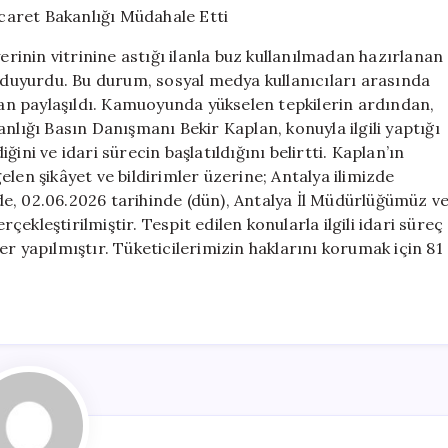
Tepki:
Ticaret
erinin vitrinine astığı ilanla buz kullanılmadan hazırlanan
Bakanlığı
i duyurdu. Bu durum, sosyal medya kullanıcıları arasında
Müdahale
ndan paylaşıldı. Kamuoyunda yükselen tepkilerin ardından,
Etti
için
nlığı Basın Danışmanı Bekir Kaplan, konuyla ilgili yaptığı
ini ve idari sürecin başlatıldığını belirtti. Kaplan’ın
len şikâyet ve bildirimler üzerine; Antalya ilimizde
e, 02.06.2026 tarihinde (dün), Antalya İl Müdürlüğümüz v
rçekleştirilmiştir. Tespit edilen konularla ilgili idari süreç
r yapılmıştır. Tüketicilerimizin haklarını korumak için 81