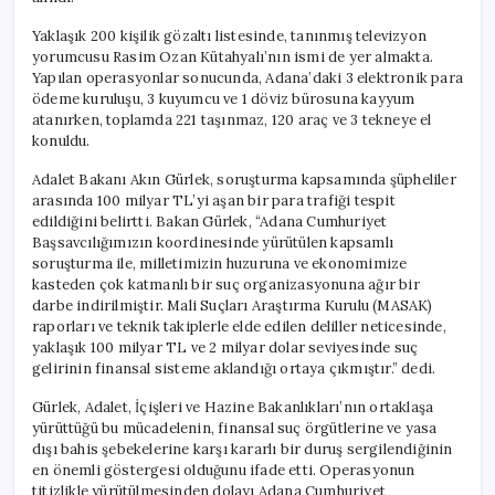
Avukat
Gözaltında
Yaklaşık 200 kişilik gözaltı listesinde, tanınmış televizyon
için
yorumcusu Rasim Ozan Kütahyalı’nın ismi de yer almakta.
Yapılan operasyonlar sonucunda, Adana’daki 3 elektronik para
ödeme kuruluşu, 3 kuyumcu ve 1 döviz bürosuna kayyum
atanırken, toplamda 221 taşınmaz, 120 araç ve 3 tekneye el
konuldu.
Adalet Bakanı Akın Gürlek, soruşturma kapsamında şüpheliler
arasında 100 milyar TL’yi aşan bir para trafiği tespit
edildiğini belirtti. Bakan Gürlek, “Adana Cumhuriyet
Başsavcılığımızın koordinesinde yürütülen kapsamlı
soruşturma ile, milletimizin huzuruna ve ekonomimize
kasteden çok katmanlı bir suç organizasyonuna ağır bir
darbe indirilmiştir. Mali Suçları Araştırma Kurulu (MASAK)
raporları ve teknik takiplerle elde edilen deliller neticesinde,
yaklaşık 100 milyar TL ve 2 milyar dolar seviyesinde suç
gelirinin finansal sisteme aklandığı ortaya çıkmıştır.” dedi.
Gürlek, Adalet, İçişleri ve Hazine Bakanlıkları’nın ortaklaşa
yürüttüğü bu mücadelenin, finansal suç örgütlerine ve yasa
dışı bahis şebekelerine karşı kararlı bir duruş sergilendiğinin
en önemli göstergesi olduğunu ifade etti. Operasyonun
titizlikle yürütülmesinden dolayı Adana Cumhuriyet