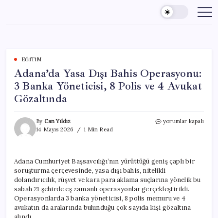
Skip
to
content
EĞITIM
Adana’da Yasa Dışı Bahis Operasyonu:
3 Banka Yöneticisi, 8 Polis ve 4 Avukat
Gözaltında
Adana’da
By
Can Yıldız
yorumlar kapalı
Yasa
14 Mayıs 2026
1 Min Read
Dışı
Bahis
Operasyonu:
Adana Cumhuriyet Başsavcılığı’nın yürüttüğü geniş çaplı bir
3
soruşturma çerçevesinde, yasa dışı bahis, nitelikli
Banka
Yöneticisi,
dolandırıcılık, rüşvet ve kara para aklama suçlarına yönelik bu
8
sabah 21 şehirde eş zamanlı operasyonlar gerçekleştirildi.
Polis
Operasyonlarda 3 banka yöneticisi, 8 polis memuru ve 4
ve
avukatın da aralarında bulunduğu çok sayıda kişi gözaltına
4
alındı.