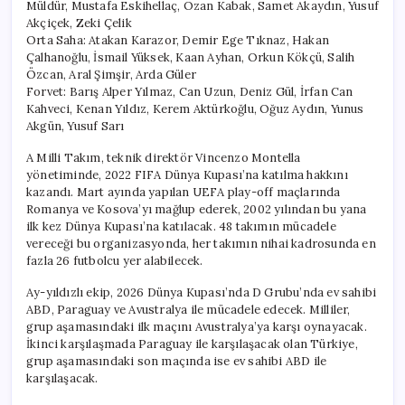
Müldür, Mustafa Eskihellaç, Ozan Kabak, Samet Akaydın, Yusuf
Akçiçek, Zeki Çelik
Orta Saha: Atakan Karazor, Demir Ege Tıknaz, Hakan
Çalhanoğlu, İsmail Yüksek, Kaan Ayhan, Orkun Kökçü, Salih
Özcan, Aral Şimşir, Arda Güler
Forvet: Barış Alper Yılmaz, Can Uzun, Deniz Gül, İrfan Can
Kahveci, Kenan Yıldız, Kerem Aktürkoğlu, Oğuz Aydın, Yunus
Akgün, Yusuf Sarı
A Milli Takım, teknik direktör Vincenzo Montella
yönetiminde, 2022 FIFA Dünya Kupası’na katılma hakkını
kazandı. Mart ayında yapılan UEFA play-off maçlarında
Romanya ve Kosova’yı mağlup ederek, 2002 yılından bu yana
ilk kez Dünya Kupası’na katılacak. 48 takımın mücadele
vereceği bu organizasyonda, her takımın nihai kadrosunda en
fazla 26 futbolcu yer alabilecek.
Ay-yıldızlı ekip, 2026 Dünya Kupası’nda D Grubu’nda ev sahibi
ABD, Paraguay ve Avustralya ile mücadele edecek. Milliler,
grup aşamasındaki ilk maçını Avustralya’ya karşı oynayacak.
İkinci karşılaşmada Paraguay ile karşılaşacak olan Türkiye,
grup aşamasındaki son maçında ise ev sahibi ABD ile
karşılaşacak.