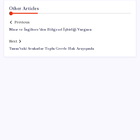
Other Articles
Previous
Mısır ve İngiltere’den Bölgesel İşbirliği Vurgusu
Next
Tunus’taki Avukatlar Toplu Grevle Hak Arayışında
SON YAZILAR
Türkiye, Suudi Arabistan ve Pakistan üçlü savunma
anlaşması imzaladı