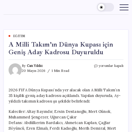
Skip
to
content
EĞITIM
A Milli Takım’ın Dünya Kupası için
Geniş Aday Kadrosu Duyuruldu
A
By
Can Yıldız
yorumlar kapalı
Milli
20 Mayıs 2026
1 Min Read
Takım’ın
Dünya
Kupası
2026 FIFA Dünya Kupası’nda yer alacak olan A Milli Takım’ın
için
35 kişilik geniş aday kadrosu açıklandı. Yapılan duyuruda, Ay-
Geniş
Aday
yıldızlı takımın kadrosu şu şekilde belirlendi:
Kadrosu
Duyuruldu
Kaleciler: Altay Bayındır, Ersin Destanoğlu, Mert Günok,
için
Muhammed Şengezer, Uğurcan Çakır
Defans: Abdülkerim Bardakcı, Ahmetcan Kaplan, Çağlar
Söyüncü, Eren Elmalı, Ferdi Kadıoğlu, Merih Demiral, Mert