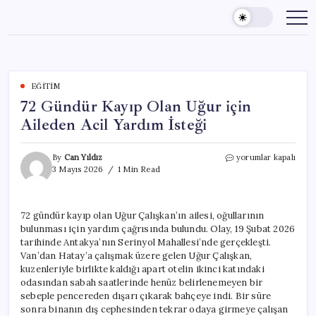
Skip
to
content
EĞITIM
72 Gündür Kayıp Olan Uğur için
Aileden Acil Yardım İsteği
72
By
Can Yıldız
yorumlar kapalı
Gündür
3 Mayıs 2026
1 Min Read
Kayıp
Olan
Uğur
72 gündür kayıp olan Uğur Çalışkan’ın ailesi, oğullarının
için
bulunması için yardım çağrısında bulundu. Olay, 19 Şubat 2026
Aileden
Acil
tarihinde Antakya’nın Serinyol Mahallesi’nde gerçekleşti.
Yardım
Van’dan Hatay’a çalışmak üzere gelen Uğur Çalışkan,
İsteği
kuzenleriyle birlikte kaldığı apart otelin ikinci katındaki
için
odasından sabah saatlerinde henüz belirlenemeyen bir
sebeple pencereden dışarı çıkarak bahçeye indi. Bir süre
sonra binanın dış cephesinden tekrar odaya girmeye çalışan