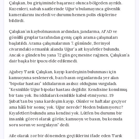
Çalışkan, bu girişiminde başarısız olunca bölgeden ayrıldı.
Kuzenleri, sabah saatlerinde Uğur’u bulamayınca güvenlik
kameralarını inceledi ve durumu hemen polis ekiplerine
bildirdi.
Çalışkan’ın kaybolmasının ardından, jandarma, AFAD ve
gönüllü gruplar tarafından geniş çaplı arama çalışmaları
başlatıldı. Arama çalışmalarının 7. gününde, Serinyol
civarındaki ormanlık alanda Uğur’a ait kıyafetler bulundu.
Ancak o günden bu yana 72 gün geçmesine rağmen, Çalışkan’a
dair başka bir ipucu elde edilemedi.
Ağabey Tarık Çalışkan, kayıp kardeşinin bulunması için
kamuoyuna seslenerek, bazı basın organlarında yer alan
“bipolar hastası” iddialarının asılsız olduğunu vurguladı.
“Kesinlikle Uğur bipolar hastası değildir. Kendisine konulmuş
bir tanı yok. Bu iddiaları kesinlikle kabul etmiyoruz. 19
Şubat’tan bu yana kardeşim kayıp. Günler ve haftalar geçiyor
ama hâlâ bir sonuç yok. Uğur nerede? Neden bulamıyoruz?
Kıyafetleri bulundu ama kendisi yok. Lütfen bu durumu bir
insanlık görevi olarak görün; kamuoyu ve basın, bu konuda
soru sorun ve sorgulayın” dedi.
Aile olarak zor bir dönemden geçtiklerini ifade eden Tarık