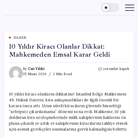
Skip
to
content
HABER
10 Yıldır Kiracı Olanlar Dikkat:
Mahkemeden Emsal Karar Geldi
10
By
Can Yıldız
yorumlar kapalı
Yıldır
25 Nisan 2026
2 Min Read
Kiracı
Olanlar
Dikkat:
10 yıldır kiracı olanların dikkatine! İstanbul Bölge Mahkemesi
Mahkemeden
49. Hukuk Dairesi, kira anlaşmazlıkları ile ilgili önemli bir
Emsal
Karar
karara imza attı. Uzun süreli kiracıların güvende hissettiği
Geldi
“sebepsiz çıkarılamama” dönemi sona erdi. Mahkeme, 10 yılı
için
dolduran kira sözleşmelerinde mülk sahiplerinin haklarını ön
plana çıkardı ve artık ev sahiplerinin kiracılarını tahliye etmek
için somut gerekçeler sunmalarına gerek kalmadığını belirtti.