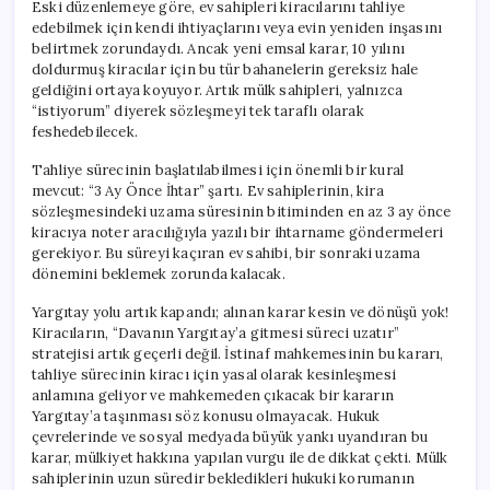
Eski düzenlemeye göre, ev sahipleri kiracılarını tahliye
edebilmek için kendi ihtiyaçlarını veya evin yeniden inşasını
belirtmek zorundaydı. Ancak yeni emsal karar, 10 yılını
doldurmuş kiracılar için bu tür bahanelerin gereksiz hale
geldiğini ortaya koyuyor. Artık mülk sahipleri, yalnızca
“istiyorum” diyerek sözleşmeyi tek taraflı olarak
feshedebilecek.
Tahliye sürecinin başlatılabilmesi için önemli bir kural
mevcut: “3 Ay Önce İhtar” şartı. Ev sahiplerinin, kira
sözleşmesindeki uzama süresinin bitiminden en az 3 ay önce
kiracıya noter aracılığıyla yazılı bir ihtarname göndermeleri
gerekiyor. Bu süreyi kaçıran ev sahibi, bir sonraki uzama
dönemini beklemek zorunda kalacak.
Yargıtay yolu artık kapandı; alınan karar kesin ve dönüşü yok!
Kiracıların, “Davanın Yargıtay’a gitmesi süreci uzatır”
stratejisi artık geçerli değil. İstinaf mahkemesinin bu kararı,
tahliye sürecinin kiracı için yasal olarak kesinleşmesi
anlamına geliyor ve mahkemeden çıkacak bir kararın
Yargıtay’a taşınması söz konusu olmayacak. Hukuk
çevrelerinde ve sosyal medyada büyük yankı uyandıran bu
karar, mülkiyet hakkına yapılan vurgu ile de dikkat çekti. Mülk
sahiplerinin uzun süredir bekledikleri hukuki korumanın